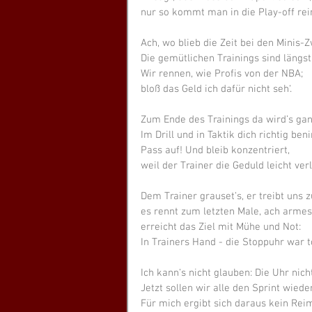
nur so kommt man in die Play-off rei
Ach, wo blieb die Zeit bei den Minis-
Die gemütlichen Trainings sind längst
Wir rennen, wie Profis von der NBA;
bloß das Geld ich dafür nicht seh‘.
Zum Ende des Trainings da wird’s ga
Im Drill und in Taktik dich richtig be
Pass auf! Und bleib konzentriert,
weil der Trainer die Geduld leicht verl
Dem Trainer grauset’s, er treibt uns 
es rennt zum letzten Male, ach armes
erreicht das Ziel mit Mühe und Not:
In Trainers Hand - die Stoppuhr war t
Ich kann‘s nicht glauben: Die Uhr nic
Jetzt sollen wir alle den Sprint wied
Für mich ergibt sich daraus kein Rei