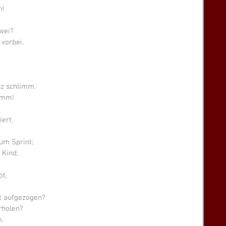
n!
Zwei?
 vorbei.
nz schlimm.
nimm!
iert.
zum Sprint;
 Kind;
ot.
ht aufgezogen?
erholen?
m.