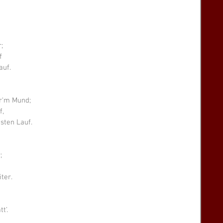
;
f
auf.
r‘m Mund;
f,
sten Lauf.
;
ter.
t‘.