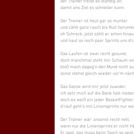
der Trainer treibt es ständig an,
damit ans Ziel es schneller kann.
Der Trainer ist heut gar so munter
und zählt ganz rasch bis Null herunter
oh Schreck, jetzt zählt er schon hinau
und haut so noch paar Sprints uns d‘r
Das Laufen ist zwar recht gesund,
doch manchmal steht mir Schaum vo
bloß mach dageg‘n den Mund nicht au
sonst stehst gleich wieder vor‘m näch
Das Ganze wird mir jetzt zuwider,
ich setz mich auf die Bank halt nieder
doch es weiß ein jeder BasketFighter:
d‘rauf geht‘s mit Liniensprints nur wei
Der Trainer wär‘ ansonst recht nett,
wenn nur die Liniensprints er nicht hät
Er sagt, das muss beim Sport so sein;