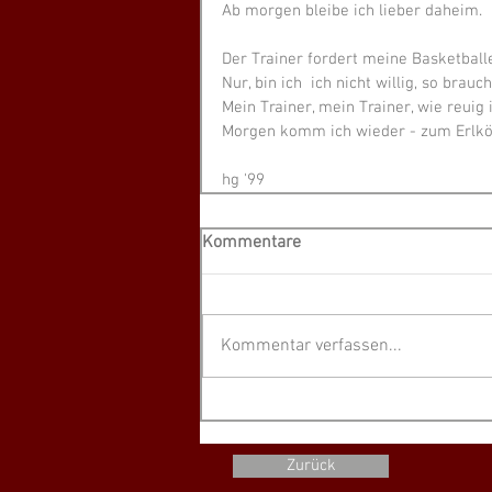
Ab morgen bleibe ich lieber daheim.
Der Trainer fordert meine Basketballe
Nur, bin ich  ich nicht willig, so brauc
Mein Trainer, mein Trainer, wie reuig i
Morgen komm ich wieder - zum Erlkön
hg '99
Kommentare
Kommentar verfassen...
Zurück