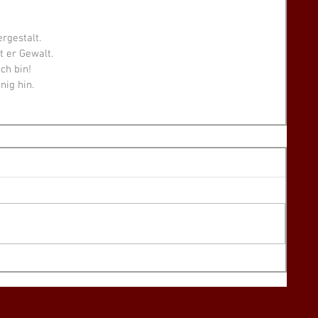
rgestalt.
ht er Gewalt.
ch bin!
ig hin.