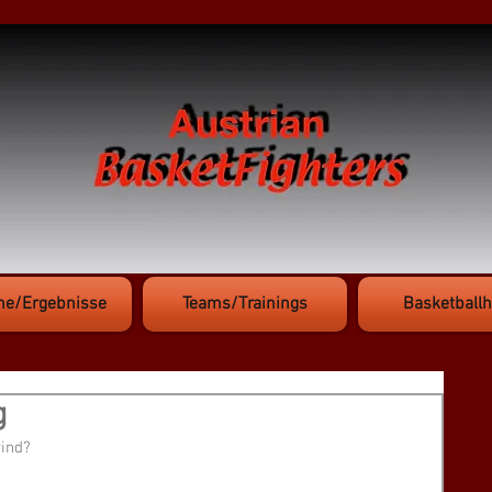
ne/Ergebnisse
Teams/Trainings
Basketballh
g
ind?