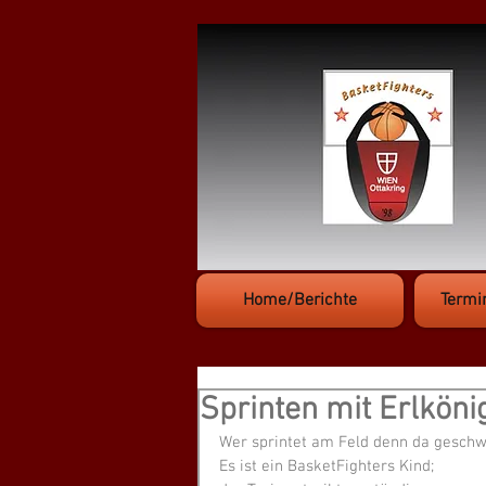
Home/Berichte
Termi
Sprinten mit Erlköni
Wer sprintet am Feld denn da geschw
Es ist ein BasketFighters Kind;