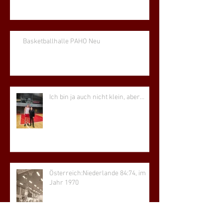
Basketballhalle PAHO Neu
Ich bin ja auch nicht klein, aber…
Österreich:Niederlande 84:74, im
Jahr 1970