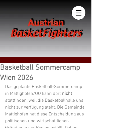
Basketball Sommercamp
Wien 2026
Das geplante Basketball-Sommercamp 
in Mattighofen/OÖ kann dort 
nicht
stattfinden, weil die Basketballhalle uns 
nicht zur Verfügung steht. Die Gemeinde 
Mattighofen hat diese Entscheidung aus 
politischen und wirtschaftlichen 